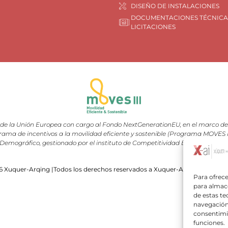
DISEÑO DE INSTALACIONES
DOCUMENTACIONES TÉCNICA
LICITACIONES
e la Unión Europea con cargo al Fondo NextGenerationEU, en el marco del 
rama de incentivos a la movilidad eficiente y sostenible (Programa MOVES III
Demográfico, gestionado por el instituto de Competitividad Empresarial (I
 Xuquer-Arqing |Todos los derechos reservados a Xuquer-Arqing y sus res
Para ofrece
para almace
de estas t
navegación 
consentimie
funciones.