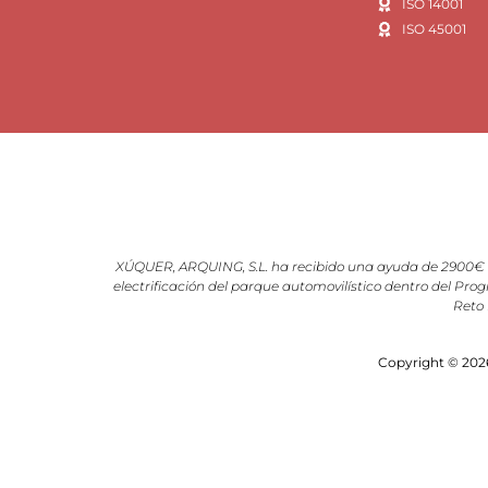
ISO 14001
ISO 45001
XÚQUER, ARQUING, S.L. ha recibido una ayuda de 2900€ d
electrificación del parque automovilístico dentro del Prog
Reto 
Copyright © 2026