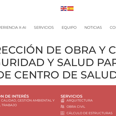
ERIENCIA X-AI
SERVICIOS
EQUIPO
NOTICIAS
CO
IRECCIÓN DE OBRA Y
GURIDAD Y SALUD P
DE CENTRO DE SALU
N DE INTERÉS
SERVICIOS
E CALIDAD, GESTIÓN AMBIENTAL Y
ARQUITECTURA
L TRABAJO
OBRA CIVIL
CÁLCULO DE ESTRUCTURAS