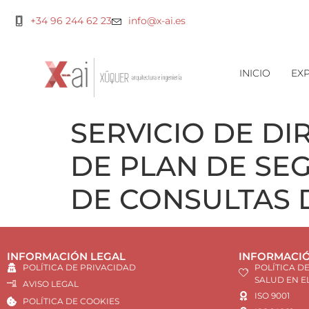
+34 96 244 62 23
info@x-ai.es
INICIO
EXP
SERVICIO DE D
DE PLAN DE SE
DE CONSULTAS 
INFORMACIÓN LEGAL
INFORMACIÓ
POLÍTICA DE PRIVACIDAD
POLÍTICA D
SALUD EN E
AVISO LEGAL
ISO 9001
POLÍTICA DE COOKIES