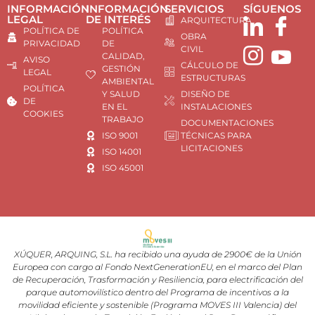
INFORMACIÓN
INFORMACIÓN
SERVICIOS
SÍGUENOS
LEGAL
DE INTERÉS
ARQUITECTURA
POLÍTICA DE
POLÍTICA
OBRA
PRIVACIDAD
DE
CIVIL
CALIDAD,
AVISO
CÁLCULO DE
GESTIÓN
LEGAL
ESTRUCTURAS
AMBIENTAL
POLÍTICA
Y SALUD
DISEÑO DE
DE
EN EL
INSTALACIONES
COOKIES
TRABAJO
DOCUMENTACIONES
ISO 9001
TÉCNICAS PARA
LICITACIONES
ISO 14001
ISO 45001
XÚQUER, ARQUING, S.L. ha recibido una ayuda de 2900€ de la Unión
Europea con cargo al Fondo NextGenerationEU, en el marco del Plan
de Recuperación, Trasformación y Resiliencia, para electrificación del
parque automovilístico dentro del Programa de incentivos a la
movilidad eficiente y sostenible (Programa MOVES III Valencia) del