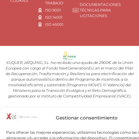
COOKIES
TRABAJO
DOCUMENTACIONES
ISO 9001
TÉCNICAS PARA
LICITACIONES
ISO 14001
ISO 45001
XÚQUER, ARQUING, S.L. ha recibido una ayuda de 2900€ de la Unión
Europea con cargo al Fondo NextGenerationEU, en el marco del Plan
de Recuperación, Trasformación y Resiliencia, para electrificación del
parque automovilístico dentro del Programa de incentivos a la
movilidad eficiente y sostenible (Programa MOVES III Valencia) del
Ministerio para la Transición Ecológica y el Reto Demográfico,
gestionado por el instituto de Competitividad Empresarial (IVACE).
Copyright © 2026 Xuquer-Arqing |Todos los derechos reservados a
Gestionar consentimiento
Xuquer-Arqing y sus respectivos autores.
Para ofrecer las mejores experiencias, utilizamos tecnologías como las 
almacenar y/o acceder a la información del dispositivo. El consentimien