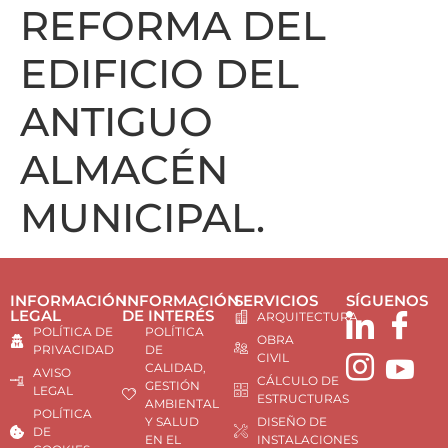
REFORMA DEL
EDIFICIO DEL
ANTIGUO
ALMACÉN
MUNICIPAL.
INFORMACIÓN
INFORMACIÓN
SERVICIOS
SÍGUENOS
LEGAL
DE INTERÉS
ARQUITECTURA
POLÍTICA DE
POLÍTICA
OBRA
PRIVACIDAD
DE
CIVIL
CALIDAD,
AVISO
CÁLCULO DE
GESTIÓN
LEGAL
ESTRUCTURAS
AMBIENTAL
POLÍTICA
Y SALUD
DISEÑO DE
DE
EN EL
INSTALACIONES