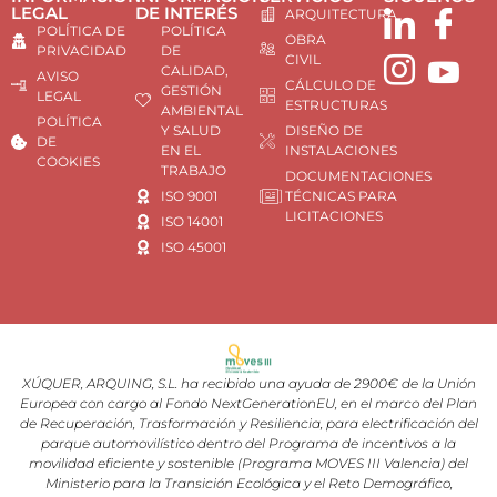
LEGAL
DE INTERÉS
ARQUITECTURA
POLÍTICA DE
POLÍTICA
OBRA
PRIVACIDAD
DE
CIVIL
CALIDAD,
AVISO
CÁLCULO DE
GESTIÓN
LEGAL
ESTRUCTURAS
AMBIENTAL
POLÍTICA
Y SALUD
DISEÑO DE
DE
EN EL
INSTALACIONES
COOKIES
TRABAJO
DOCUMENTACIONES
ISO 9001
TÉCNICAS PARA
LICITACIONES
ISO 14001
ISO 45001
XÚQUER, ARQUING, S.L. ha recibido una ayuda de 2900€ de la Unión
Europea con cargo al Fondo NextGenerationEU, en el marco del Plan
de Recuperación, Trasformación y Resiliencia, para electrificación del
parque automovilístico dentro del Programa de incentivos a la
movilidad eficiente y sostenible (Programa MOVES III Valencia) del
Ministerio para la Transición Ecológica y el Reto Demográfico,