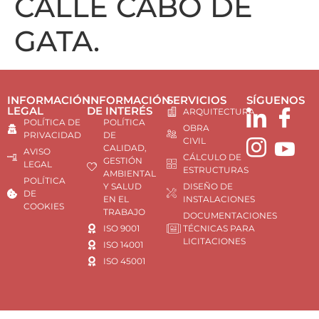
CALLE CABO DE
GATA.
INFORMACIÓN
INFORMACIÓN
SERVICIOS
SÍGUENOS
LEGAL
DE INTERÉS
ARQUITECTURA
POLÍTICA DE
POLÍTICA
OBRA
PRIVACIDAD
DE
CIVIL
CALIDAD,
AVISO
CÁLCULO DE
GESTIÓN
LEGAL
ESTRUCTURAS
AMBIENTAL
POLÍTICA
Y SALUD
DISEÑO DE
DE
EN EL
INSTALACIONES
COOKIES
TRABAJO
DOCUMENTACIONES
ISO 9001
TÉCNICAS PARA
LICITACIONES
ISO 14001
ISO 45001