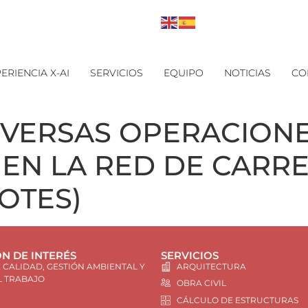
ERIENCIA X-AI
SERVICIOS
EQUIPO
NOTICIAS
CO
DIVERSAS OPERACION
EN LA RED DE CARR
LOTES)
N DE INTERÉS
SERVICIOS
E CALIDAD, GESTIÓN AMBIENTAL Y
ARQUITECTURA
L TRABAJO
OBRA CIVIL
CÁLCULO DE ESTRUCTURAS