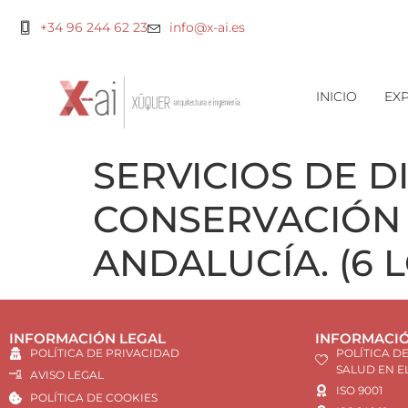
+34 96 244 62 23
info@x-ai.es
INICIO
EXP
SERVICIOS DE 
CONSERVACIÓN 
ANDALUCÍA. (6 
INFORMACIÓN LEGAL
INFORMACIÓ
POLÍTICA DE PRIVACIDAD
POLÍTICA D
SALUD EN E
AVISO LEGAL
ISO 9001
POLÍTICA DE COOKIES