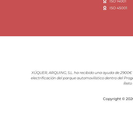
ISO 14001
ISO 45001
XÚQUER, ARQUING, S.L. ha recibido una ayuda de 2900€ d
electrificación del parque automovilístico dentro del Prog
Reto 
Copyright © 2026