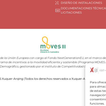
DISEÑO DE INSTALACIONES
DOCUMENTACIONES TÉCNICA
LICITACIONES
e la Unión Europea con cargo al Fondo NextGenerationEU, en el marco del 
rama de incentivos a la movilidad eficiente y sostenible (Programa MOVES III
Demográfico, gestionado por el instituto de Competitividad Empresarial (I
 Xuquer-Arqing |Todos los derechos reservados a Xuquer-Arqing y sus res
Para ofrece
para almace
de estas t
navegación 
consentimie
funciones.