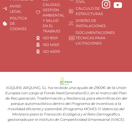
CIVIL
CALIDAD,
AVISO
CÁLCULO DE
GESTIÓN
LEGAL
ESTRUCTURAS
AMBIENTAL
POLÍTICA
Y SALUD
DISEÑO DE
DE
EN EL
INSTALACIONES
COOKIES
TRABAJO
DOCUMENTACIONES
ISO 9001
TÉCNICAS PARA
LICITACIONES
ISO 14001
ISO 45001
XÚQUER, ARQUING, S.L. ha recibido una ayuda de 2900€ de la Unión
Europea con cargo al Fondo NextGenerationEU, en el marco del Plan
de Recuperación, Trasformación y Resiliencia, para electrificación del
parque automovilístico dentro del Programa de incentivos a la
movilidad eficiente y sostenible (Programa MOVES III Valencia) del
Ministerio para la Transición Ecológica y el Reto Demográfico,
gestionado por el instituto de Competitividad Empresarial (IVACE).