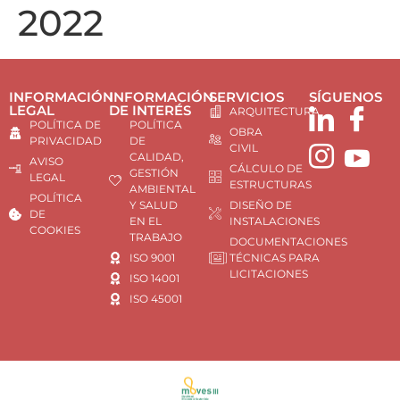
2022
INFORMACIÓN
INFORMACIÓN
SERVICIOS
SÍGUENOS
LEGAL
DE INTERÉS
ARQUITECTURA
POLÍTICA DE
POLÍTICA
OBRA
PRIVACIDAD
DE
CIVIL
CALIDAD,
AVISO
CÁLCULO DE
GESTIÓN
LEGAL
ESTRUCTURAS
AMBIENTAL
POLÍTICA
Y SALUD
DISEÑO DE
DE
EN EL
INSTALACIONES
COOKIES
TRABAJO
DOCUMENTACIONES
ISO 9001
TÉCNICAS PARA
LICITACIONES
ISO 14001
ISO 45001