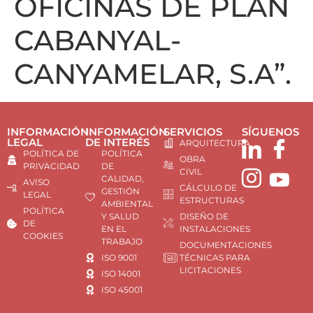
OFICINAS DE PLAN
CABANYAL-
CANYAMELAR, S.A”.
INFORMACIÓN
INFORMACIÓN
SERVICIOS
SÍGUENOS
LEGAL
DE INTERÉS
ARQUITECTURA
POLÍTICA DE
POLÍTICA
OBRA
PRIVACIDAD
DE
CIVIL
CALIDAD,
AVISO
CÁLCULO DE
GESTIÓN
LEGAL
ESTRUCTURAS
AMBIENTAL
POLÍTICA
Y SALUD
DISEÑO DE
DE
EN EL
INSTALACIONES
COOKIES
TRABAJO
DOCUMENTACIONES
ISO 9001
TÉCNICAS PARA
LICITACIONES
ISO 14001
ISO 45001