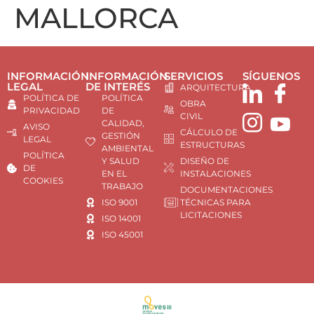
MALLORCA
INFORMACIÓN
INFORMACIÓN
SERVICIOS
SÍGUENOS
LEGAL
DE INTERÉS
ARQUITECTURA
POLÍTICA DE
POLÍTICA
OBRA
PRIVACIDAD
DE
CIVIL
CALIDAD,
AVISO
CÁLCULO DE
GESTIÓN
LEGAL
ESTRUCTURAS
AMBIENTAL
POLÍTICA
Y SALUD
DISEÑO DE
DE
EN EL
INSTALACIONES
COOKIES
TRABAJO
DOCUMENTACIONES
ISO 9001
TÉCNICAS PARA
LICITACIONES
ISO 14001
ISO 45001