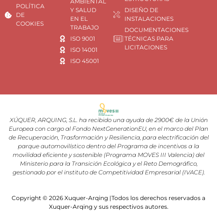
AMBIENTAL
POLÍTICA
Y SALUD
DISEÑO DE
DE
EN EL
INSTALACIONES
COOKIES
TRABAJO
DOCUMENTACIONES
ISO 9001
TÉCNICAS PARA
LICITACIONES
ISO 14001
ISO 45001
XÚQUER, ARQUING, S.L. ha recibido una ayuda de 2900€ de la Unión
Europea con cargo al Fondo NextGenerationEU, en el marco del Plan
de Recuperación, Trasformación y Resiliencia, para electrificación del
parque automovilístico dentro del Programa de incentivos a la
movilidad eficiente y sostenible (Programa MOVES III Valencia) del
Ministerio para la Transición Ecológica y el Reto Demográfico,
gestionado por el instituto de Competitividad Empresarial (IVACE).
Copyright © 2026 Xuquer-Arqing |Todos los derechos reservados a
Xuquer-Arqing y sus respectivos autores.