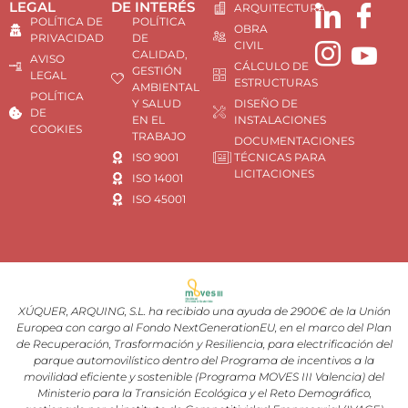
LEGAL
DE INTERÉS
ARQUITECTURA
POLÍTICA DE
POLÍTICA
OBRA
PRIVACIDAD
DE
CIVIL
CALIDAD,
AVISO
CÁLCULO DE
GESTIÓN
LEGAL
ESTRUCTURAS
AMBIENTAL
POLÍTICA
Y SALUD
DISEÑO DE
DE
EN EL
INSTALACIONES
COOKIES
TRABAJO
DOCUMENTACIONES
ISO 9001
TÉCNICAS PARA
LICITACIONES
ISO 14001
ISO 45001
XÚQUER, ARQUING, S.L. ha recibido una ayuda de 2900€ de la Unión
Europea con cargo al Fondo NextGenerationEU, en el marco del Plan
de Recuperación, Trasformación y Resiliencia, para electrificación del
parque automovilístico dentro del Programa de incentivos a la
movilidad eficiente y sostenible (Programa MOVES III Valencia) del
Ministerio para la Transición Ecológica y el Reto Demográfico,