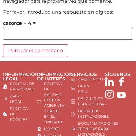
navegador para la próxima vez que comente.
Por favor, introduce una respuesta en dígitos:
catorce − 4 =
INFORMACIÓN
INFORMACIÓN
SERVICIOS
SÍGUENOS
LEGAL
DE INTERÉS
ARQUITECTURA
POLÍTICA DE
POLÍTICA
OBRA
PRIVACIDAD
DE
CIVIL
CALIDAD,
AVISO
CÁLCULO DE
GESTIÓN
LEGAL
ESTRUCTURAS
AMBIENTAL
POLÍTICA
Y SALUD
DISEÑO DE
DE
EN EL
INSTALACIONES
COOKIES
TRABAJO
DOCUMENTACIONES
ISO 9001
TÉCNICAS PARA
LICITACIONES
ISO 14001