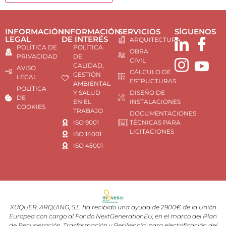
INFORMACIÓN
INFORMACIÓN
SERVICIOS
SÍGUENOS
LEGAL
DE INTERÉS
ARQUITECTURA
POLÍTICA DE
POLÍTICA
OBRA
PRIVACIDAD
DE
CIVIL
CALIDAD,
AVISO
CÁLCULO DE
GESTIÓN
LEGAL
ESTRUCTURAS
AMBIENTAL
POLÍTICA
Y SALUD
DISEÑO DE
DE
EN EL
INSTALACIONES
COOKIES
TRABAJO
DOCUMENTACIONES
ISO 9001
TÉCNICAS PARA
LICITACIONES
ISO 14001
ISO 45001
XÚQUER, ARQUING, S.L. ha recibido una ayuda de 2900€ de la Unión
Europea con cargo al Fondo NextGenerationEU, en el marco del Plan
de Recuperación, Trasformación y Resiliencia, para electrificación del