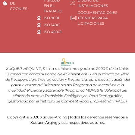
Y SALUD
DISEÑO DE
DE
EN EL
INSTALACIONES
COOKIES
TRABAJO
DOCUMENTACIONES
ISO 9001
TÉCNICAS PARA
LICITACIONES
ISO 14001
ISO 45001
XÚQUER, ARQUING, S.L. ha recibido una ayuda de 2900€ de la Unión
Europea con cargo al Fondo NextGenerationEU, en el marco del Plan
de Recuperación, Trasformación y Resiliencia, para electrificación del
parque automovilístico dentro del Programa de incentivos a la
movilidad eficiente y sostenible (Programa MOVES III Valencia) del
Ministerio para la Transición Ecológica y el Reto Demográfico,
gestionado por el instituto de Competitividad Empresarial (IVACE).
Copyright © 2026 Xuquer-Arqing |Todos los derechos reservados a
Xuquer-Arqing y sus respectivos autores.