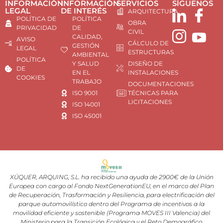
INFORMACIÓN
INFORMACIÓN
SERVICIOS
SÍGUENOS
LEGAL
DE INTERÉS
ARQUITECTURA
POLÍTICA DE
POLÍTICA
OBRA
PRIVACIDAD
DE
CIVIL
CALIDAD,
AVISO
CÁLCULO DE
GESTIÓN
LEGAL
ESTRUCTURAS
AMBIENTAL
POLÍTICA
Y SALUD
DISEÑO DE
DE
EN EL
INSTALACIONES
COOKIES
TRABAJO
DOCUMENTACIONES
ISO 9001
TÉCNICAS PARA
LICITACIONES
ISO 14001
ISO 45001
XÚQUER, ARQUING, S.L. ha recibido una ayuda de 2900€ de la Unión
Europea con cargo al Fondo NextGenerationEU, en el marco del Plan
de Recuperación, Trasformación y Resiliencia, para electrificación del
parque automovilístico dentro del Programa de incentivos a la
movilidad eficiente y sostenible (Programa MOVES III Valencia) del
Ministerio para la Transición Ecológica y el Reto Demográfico,