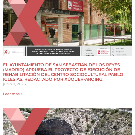
EL AYUNTAMIENTO DE SAN SEBASTIÁN DE LOS REYES
(MADRID) APRUEBA EL PROYECTO DE EJECUCIÓN DE
REHABILITACIÓN DEL CENTRO SOCIOCULTURAL PABLO
IGLESIAS, REDACTADO POR XÚQUER-ARQING.
junio 9, 2026
Leer más »