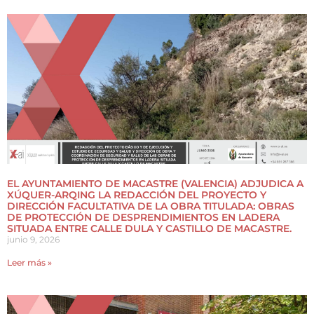
EL AYUNTAMIENTO DE MACASTRE (VALENCIA) ADJUDICA A
XÚQUER-ARQING LA REDACCIÓN DEL PROYECTO Y
DIRECCIÓN FACULTATIVA DE LA OBRA TITULADA: OBRAS
DE PROTECCIÓN DE DESPRENDIMIENTOS EN LADERA
SITUADA ENTRE CALLE DULA Y CASTILLO DE MACASTRE.
junio 9, 2026
Leer más »