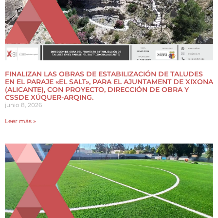
FINALIZAN LAS OBRAS DE ESTABILIZACIÓN DE TALUDES
EN EL PARAJE «EL SALT», PARA EL AJUNTAMENT DE XIXONA
(ALICANTE), CON PROYECTO, DIRECCIÓN DE OBRA Y
CSSDE XÚQUER-ARQING.
junio 8, 2026
Leer más »