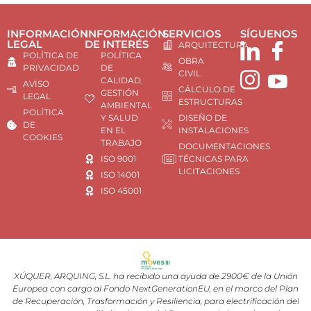
INFORMACIÓN
INFORMACIÓN
SERVICIOS
SÍGUENOS
LEGAL
DE INTERÉS
ARQUITECTURA
POLÍTICA DE
POLÍTICA
OBRA
PRIVACIDAD
DE
CIVIL
CALIDAD,
AVISO
CÁLCULO DE
GESTIÓN
LEGAL
ESTRUCTURAS
AMBIENTAL
POLÍTICA
Y SALUD
DISEÑO DE
DE
EN EL
INSTALACIONES
COOKIES
TRABAJO
DOCUMENTACIONES
ISO 9001
TÉCNICAS PARA
LICITACIONES
ISO 14001
ISO 45001
XÚQUER, ARQUING, S.L. ha recibido una ayuda de 2900€ de la Unión
Europea con cargo al Fondo NextGenerationEU, en el marco del Plan
de Recuperación, Trasformación y Resiliencia, para electrificación del