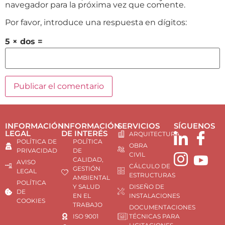
navegador para la próxima vez que comente.
Por favor, introduce una respuesta en dígitos:
5 × dos =
INFORMACIÓN
INFORMACIÓN
SERVICIOS
SÍGUENOS
LEGAL
DE INTERÉS
ARQUITECTURA
POLÍTICA DE
POLÍTICA
OBRA
PRIVACIDAD
DE
CIVIL
CALIDAD,
AVISO
CÁLCULO DE
GESTIÓN
LEGAL
ESTRUCTURAS
AMBIENTAL
POLÍTICA
Y SALUD
DISEÑO DE
DE
EN EL
INSTALACIONES
COOKIES
TRABAJO
DOCUMENTACIONES
ISO 9001
TÉCNICAS PARA