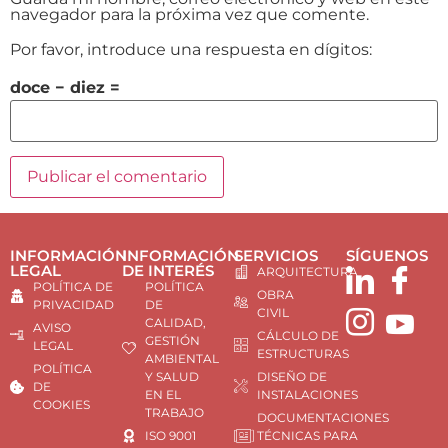
navegador para la próxima vez que comente.
Por favor, introduce una respuesta en dígitos:
doce − diez =
INFORMACIÓN
INFORMACIÓN
SERVICIOS
SÍGUENOS
LEGAL
DE INTERÉS
ARQUITECTURA
POLÍTICA DE
POLÍTICA
OBRA
PRIVACIDAD
DE
CIVIL
CALIDAD,
AVISO
CÁLCULO DE
GESTIÓN
LEGAL
ESTRUCTURAS
AMBIENTAL
POLÍTICA
Y SALUD
DISEÑO DE
DE
EN EL
INSTALACIONES
COOKIES
TRABAJO
DOCUMENTACIONES
ISO 9001
TÉCNICAS PARA