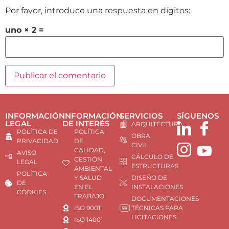
Por favor, introduce una respuesta en dígitos:
uno × 2 =
INFORMACIÓN
INFORMACIÓN
SERVICIOS
SÍGUENOS
LEGAL
DE INTERÉS
ARQUITECTURA
POLÍTICA DE
POLÍTICA
OBRA
PRIVACIDAD
DE
CIVIL
CALIDAD,
AVISO
CÁLCULO DE
GESTIÓN
LEGAL
ESTRUCTURAS
AMBIENTAL
POLÍTICA
Y SALUD
DISEÑO DE
DE
EN EL
INSTALACIONES
COOKIES
TRABAJO
DOCUMENTACIONES
ISO 9001
TÉCNICAS PARA
LICITACIONES
ISO 14001