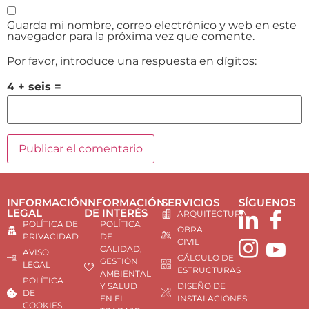
Guarda mi nombre, correo electrónico y web en este
navegador para la próxima vez que comente.
Por favor, introduce una respuesta en dígitos:
4 + seis =
INFORMACIÓN
INFORMACIÓN
SERVICIOS
SÍGUENOS
LEGAL
DE INTERÉS
ARQUITECTURA
POLÍTICA DE
POLÍTICA
OBRA
PRIVACIDAD
DE
CIVIL
CALIDAD,
AVISO
CÁLCULO DE
GESTIÓN
LEGAL
ESTRUCTURAS
AMBIENTAL
POLÍTICA
Y SALUD
DISEÑO DE
DE
EN EL
INSTALACIONES
COOKIES