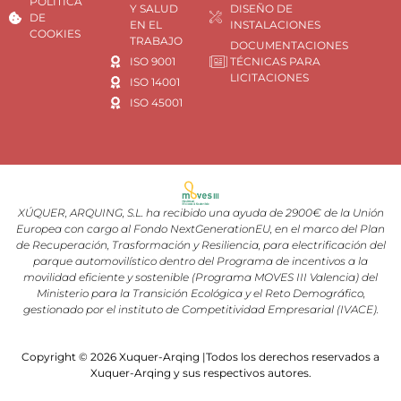
POLÍTICA
Y SALUD
DISEÑO DE
DE
EN EL
INSTALACIONES
COOKIES
TRABAJO
DOCUMENTACIONES
ISO 9001
TÉCNICAS PARA
LICITACIONES
ISO 14001
ISO 45001
XÚQUER, ARQUING, S.L. ha recibido una ayuda de 2900€ de la Unión
Europea con cargo al Fondo NextGenerationEU, en el marco del Plan
de Recuperación, Trasformación y Resiliencia, para electrificación del
parque automovilístico dentro del Programa de incentivos a la
movilidad eficiente y sostenible (Programa MOVES III Valencia) del
Ministerio para la Transición Ecológica y el Reto Demográfico,
gestionado por el instituto de Competitividad Empresarial (IVACE).
Copyright © 2026 Xuquer-Arqing |Todos los derechos reservados a
Xuquer-Arqing y sus respectivos autores.