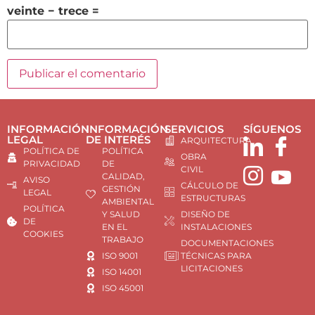
veinte − trece =
INFORMACIÓN
INFORMACIÓN
SERVICIOS
SÍGUENOS
LEGAL
DE INTERÉS
ARQUITECTURA
POLÍTICA DE
POLÍTICA
OBRA
PRIVACIDAD
DE
CIVIL
CALIDAD,
AVISO
CÁLCULO DE
GESTIÓN
LEGAL
ESTRUCTURAS
AMBIENTAL
POLÍTICA
Y SALUD
DISEÑO DE
DE
EN EL
INSTALACIONES
COOKIES
TRABAJO
DOCUMENTACIONES
ISO 9001
TÉCNICAS PARA
LICITACIONES
ISO 14001
ISO 45001