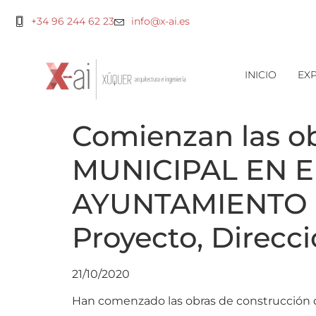
+34 96 244 62 23
info@x-ai.es
INICIO
EXP
Comienzan las 
MUNICIPAL EN E
AYUNTAMIENTO 
Proyecto, Direcc
21/10/2020
Han comenzado las obras de construcción d