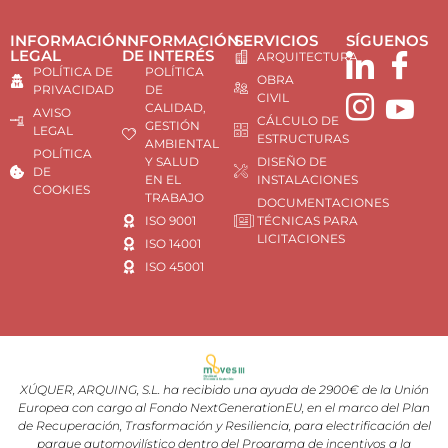
INFORMACIÓN
INFORMACIÓN
SERVICIOS
SÍGUENOS
LEGAL
DE INTERÉS
ARQUITECTURA
POLÍTICA DE
POLÍTICA
OBRA
PRIVACIDAD
DE
CIVIL
CALIDAD,
AVISO
CÁLCULO DE
GESTIÓN
LEGAL
ESTRUCTURAS
AMBIENTAL
POLÍTICA
Y SALUD
DISEÑO DE
DE
EN EL
INSTALACIONES
COOKIES
TRABAJO
DOCUMENTACIONES
ISO 9001
TÉCNICAS PARA
LICITACIONES
ISO 14001
ISO 45001
XÚQUER, ARQUING, S.L. ha recibido una ayuda de 2900€ de la Unión
Europea con cargo al Fondo NextGenerationEU, en el marco del Plan
de Recuperación, Trasformación y Resiliencia, para electrificación del
parque automovilístico dentro del Programa de incentivos a la