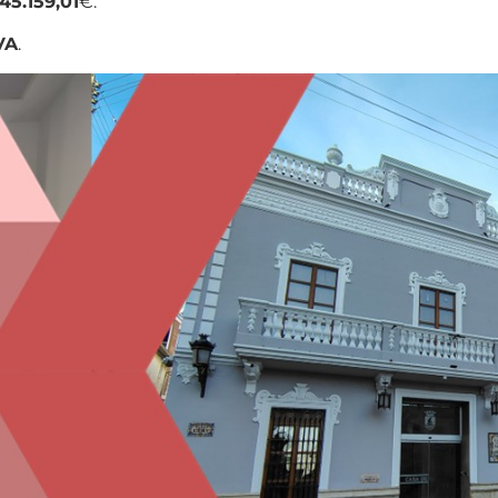
45.159,01
€.
VA
.