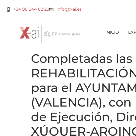
+34 96 244 62 23
info@x-ai.es
INICIO
EXP
Completadas las
REHABILITACIÓN
para el AYUNTA
(VALENCIA), con 
de Ejecución, Dir
XÚQUER-ARQING