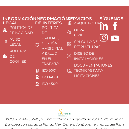
INFORMACIÓN
INFORMACIÓN
SERVICIOS
SÍGUENOS
LEGAL
DE INTERÉS
ARQUITECTURA
POLÍTICA DE
POLÍTICA
OBRA
PRIVACIDAD
DE
CIVIL
CALIDAD,
AVISO
CÁLCULO DE
GESTIÓN
LEGAL
ESTRUCTURAS
AMBIENTAL
POLÍTICA
Y SALUD
DISEÑO DE
DE
EN EL
INSTALACIONES
COOKIES
TRABAJO
DOCUMENTACIONES
ISO 9001
TÉCNICAS PARA
LICITACIONES
ISO 14001
ISO 45001
XÚQUER, ARQUING, S.L. ha recibido una ayuda de 2900€ de la Unión
Europea con cargo al Fondo NextGenerationEU, en el marco del Plan