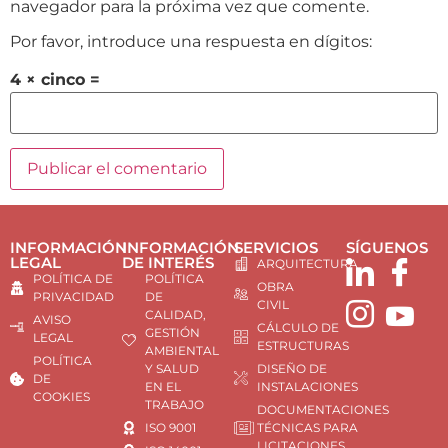
navegador para la próxima vez que comente.
Por favor, introduce una respuesta en dígitos:
4 × cinco =
INFORMACIÓN
INFORMACIÓN
SERVICIOS
SÍGUENOS
LEGAL
DE INTERÉS
ARQUITECTURA
POLÍTICA DE
POLÍTICA
OBRA
PRIVACIDAD
DE
CIVIL
CALIDAD,
AVISO
CÁLCULO DE
GESTIÓN
LEGAL
ESTRUCTURAS
AMBIENTAL
POLÍTICA
Y SALUD
DISEÑO DE
DE
EN EL
INSTALACIONES
COOKIES
TRABAJO
DOCUMENTACIONES
ISO 9001
TÉCNICAS PARA
LICITACIONES