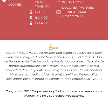
DE
EN EL
INSTALACIONES
COOKIES
TRABAJO
DOCUMENTACIONES
ISO 9001
TÉCNICAS PARA
LICITACIONES
ISO 14001
ISO 45001
XÚQUER, ARQUING, S.L. ha recibido una ayuda de 2900€ de la Unión
Europea con cargo al Fondo NextGenerationEU, en el marco del Plan
de Recuperación, Trasformación y Resiliencia, para electrificación del
parque automovilístico dentro del Programa de incentivos a la
movilidad eficiente y sostenible (Programa MOVES III Valencia) del
Ministerio para la Transición Ecológica y el Reto Demográfico,
gestionado por el instituto de Competitividad Empresarial (IVACE).
Copyright © 2026 Xuquer-Arqing |Todos los derechos reservados a
Xuquer-Arqing y sus respectivos autores.