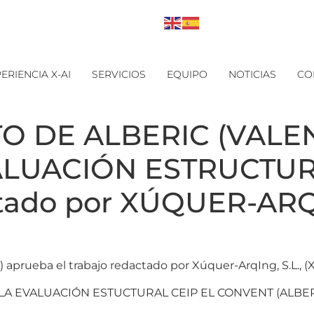
ERIENCIA X-AI
SERVICIOS
EQUIPO
NOTICIAS
CO
O DE ALBERIC (VALENC
ALUACIÓN ESTRUCTUR
tado por XÚQUER-ARQ
eba el trabajo redactado por Xúquer-ArqIng, S.L., (X-A
 LA EVALUACIÓN ESTUCTURAL CEIP EL CONVENT (ALBER