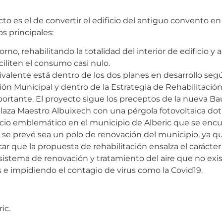
cto es el de convertir el edificio del antiguo convento e
s principales:
orno, rehabilitando la totalidad del interior de edificio y 
iliten el consumo casi nulo.
ivalente está dentro de los dos planes en desarrollo se
ción Municipal y dentro de la Estrategia de Rehabilitaci
nte. El proyecto sigue los preceptos de la nueva Bauha
aza Maestro Albuixech con una pérgola fotovoltaica dot
ficio emblemático en el municipio de Alberic que se enc
 se prevé sea un polo de renovación del municipio, ya q
ar que la propuesta de rehabilitación ensalza el carácter
 sistema de renovación y tratamiento del aire que no exis
s e impidiendo el contagio de virus como la Covid19.
ic.