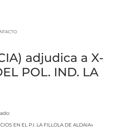
NTACTO
A) adjudica a X-
DEL POL. IND. LA
lado:
S EN EL P.I. LA FILLOLA DE ALDAIA»