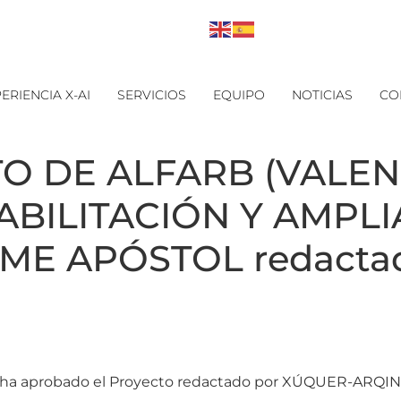
ERIENCIA X-AI
SERVICIOS
EQUIPO
NOTICIAS
CO
O DE ALFARB (VALENC
HABILITACIÓN Y AMPL
AUME APÓSTOL redact
a aprobado el Proyecto redactado por XÚQUER-ARQING 