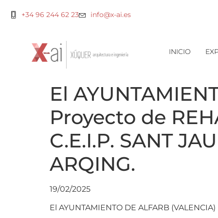
+34 96 244 62 23
info@x-ai.es
INICIO
EXP
El AYUNTAMIENT
Proyecto de RE
C.E.I.P. SANT J
ARQING.
19/02/2025
El AYUNTAMIENTO DE ALFARB (VALENCIA) h