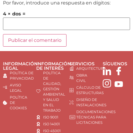
Por favor, introduce una respuesta en dígitos:
4 × dos =
INFORMACIÓN
INFORMACIÓN
SERVICIOS
SÍGUENOS
LEGAL
DE INTERÉS
ARQUITECTURA
POLÍTICA DE
POLÍTICA
OBRA
PRIVACIDAD
DE
CIVIL
CALIDAD,
AVISO
CÁLCULO DE
GESTIÓN
LEGAL
ESTRUCTURAS
AMBIENTAL
POLÍTICA
Y SALUD
DISEÑO DE
DE
EN EL
INSTALACIONES
COOKIES
TRABAJO
DOCUMENTACIONES
ISO 9001
TÉCNICAS PARA
LICITACIONES
ISO 14001
ISO 45001