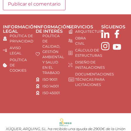
INFORMACIÓN
INFORMACIÓN
SERVICIOS
SÍGUENOS
LEGAL
DE INTERÉS
ARQUITECTURA
POLÍTICA DE
POLÍTICA
OBRA
PRIVACIDAD
DE
CIVIL
CALIDAD,
AVISO
CÁLCULO DE
GESTIÓN
LEGAL
ESTRUCTURAS
AMBIENTAL
POLÍTICA
Y SALUD
DISEÑO DE
DE
EN EL
INSTALACIONES
COOKIES
TRABAJO
DOCUMENTACIONES
ISO 9001
TÉCNICAS PARA
LICITACIONES
ISO 14001
ISO 45001
XÚQUER, ARQUING, S.L. ha recibido una ayuda de 2900€ de la Unión