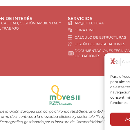
N DE INTERÉS
SERVICIOS
E CALIDAD, GESTIÓN AMBIENTAL Y
ARQUITECTURA
L TRABAJO
OBRA CIVIL
CÁLCULO DE ESTRUCTURAS
DISEÑO DE INSTALACIONES
DOCUMENTACIONES TÉCNICA
LICITACIONES
Para ofrece
para almace
de estas t
navegación 
consentimie
funciones.
e la Unión Europea con cargo al Fondo NextGenerationEU, en el marco del 
rama de incentivos a la movilidad eficiente y sostenible (Programa MOVES III
A
Demográfico, gestionado por el instituto de Competitividad Empresarial (I