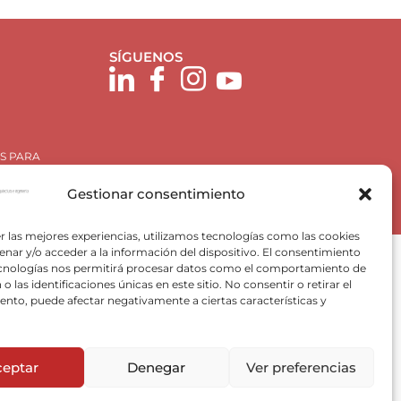
SÍGUENOS
S PARA
Gestionar consentimiento
r las mejores experiencias, utilizamos tecnologías como las cookies
nar y/o acceder a la información del dispositivo. El consentimiento
ecnologías nos permitirá procesar datos como el comportamiento de
o las identificaciones únicas en este sitio. No consentir o retirar el
nto, puede afectar negativamente a ciertas características y
Plan de Recuperación, Trasformación y Resiliencia, para
 Valencia) del Ministerio para la Transición Ecológica y el
ceptar
Denegar
Ver preferencias
VACE).