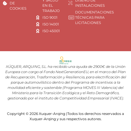
Y SALUD
DISEÑO DE
DE
EN EL
INSTALACIONES
COOKIES
TRABAJO
DOCUMENTACIONES
ISO 9001
TÉCNICAS PARA
LICITACIONES
ISO 14001
ISO 45001
XÚQUER, ARQUING, S.L. ha recibido una ayuda de 2900€ de la Unión
Europea con cargo al Fondo NextGenerationEU, en el marco del Plan
de Recuperación, Trasformación y Resiliencia, para electrificación del
parque automovilístico dentro del Programa de incentivos a la
movilidad eficiente y sostenible (Programa MOVES III Valencia) del
Ministerio para la Transición Ecológica y el Reto Demográfico,
gestionado por el instituto de Competitividad Empresarial (IVACE).
Copyright © 2026 Xuquer-Arqing |Todos los derechos reservados a
Xuquer-Arqing y sus respectivos autores.