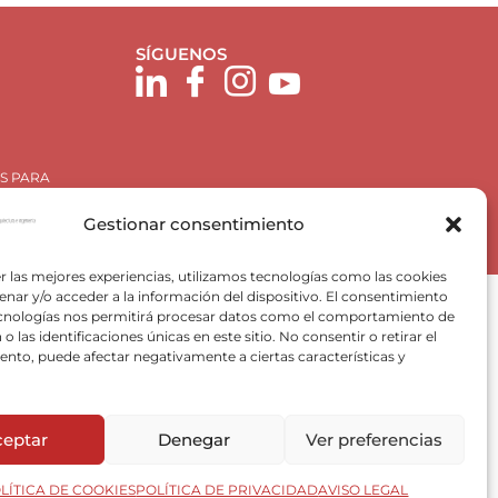
SÍGUENOS
S PARA
Gestionar consentimiento
r las mejores experiencias, utilizamos tecnologías como las cookies
nar y/o acceder a la información del dispositivo. El consentimiento
ecnologías nos permitirá procesar datos como el comportamiento de
o las identificaciones únicas en este sitio. No consentir o retirar el
nto, puede afectar negativamente a ciertas características y
Plan de Recuperación, Trasformación y Resiliencia, para
 Valencia) del Ministerio para la Transición Ecológica y el
ceptar
Denegar
Ver preferencias
VACE).
LÍTICA DE COOKIES
POLÍTICA DE PRIVACIDAD
AVISO LEGAL