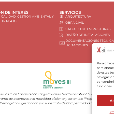
N DE INTERÉS
SERVICIOS
E CALIDAD, GESTIÓN AMBIENTAL Y
ARQUITECTURA
L TRABAJO
OBRA CIVIL
CÁLCULO DE ESTRUCTURAS
DISEÑO DE INSTALACIONES
DOCUMENTACIONES TÉCNICA
LICITACIONES
Para ofrece
para almace
de estas t
navegación 
consentimie
funciones.
e la Unión Europea con cargo al Fondo NextGenerationEU, en el marco del 
rama de incentivos a la movilidad eficiente y sostenible (Programa MOVES III
A
Demográfico, gestionado por el instituto de Competitividad Empresarial (I
PO