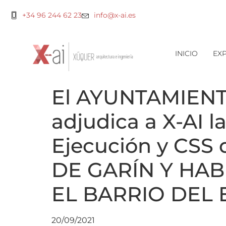
+34 96 244 62 23
info@x-ai.es
INICIO
EXP
El AYUNTAMIENT
adjudica a X-AI l
Ejecución y CS
DE GARÍN Y HA
EL BARRIO DEL
20/09/2021