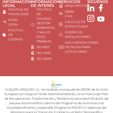
INFORMACIÓN
INFORMACIÓN
SERVICIOS
SÍGUENOS
LEGAL
DE INTERÉS
ARQUITECTURA
POLÍTICA DE
POLÍTICA
OBRA
PRIVACIDAD
DE
CIVIL
CALIDAD,
AVISO
CÁLCULO DE
GESTIÓN
LEGAL
ESTRUCTURAS
AMBIENTAL
POLÍTICA
Y SALUD
DISEÑO DE
DE
EN EL
INSTALACIONES
COOKIES
TRABAJO
DOCUMENTACIONES
ISO 9001
TÉCNICAS PARA
LICITACIONES
ISO 14001
ISO 45001
XÚQUER, ARQUING, S.L. ha recibido una ayuda de 2900€ de la Unión
Europea con cargo al Fondo NextGenerationEU, en el marco del Plan
de Recuperación, Trasformación y Resiliencia, para electrificación del
parque automovilístico dentro del Programa de incentivos a la
movilidad eficiente y sostenible (Programa MOVES III Valencia) del
Ministerio para la Transición Ecológica y el Reto Demográfico,