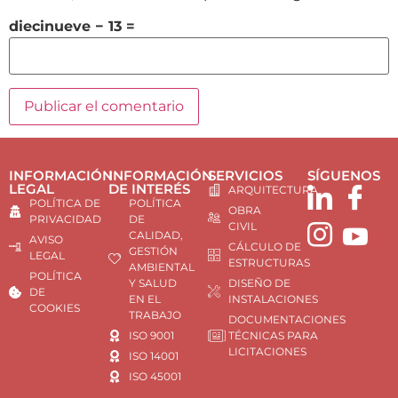
diecinueve − 13 =
INFORMACIÓN
INFORMACIÓN
SERVICIOS
SÍGUENOS
LEGAL
DE INTERÉS
ARQUITECTURA
POLÍTICA DE
POLÍTICA
OBRA
PRIVACIDAD
DE
CIVIL
CALIDAD,
AVISO
CÁLCULO DE
GESTIÓN
LEGAL
ESTRUCTURAS
AMBIENTAL
POLÍTICA
Y SALUD
DISEÑO DE
DE
EN EL
INSTALACIONES
COOKIES
TRABAJO
DOCUMENTACIONES
ISO 9001
TÉCNICAS PARA
LICITACIONES
ISO 14001
ISO 45001