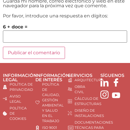
Guarda mi nombre, correo electrónico y web en este
navegador para la próxima vez que comente.
Por favor, introduce una respuesta en dígitos:
6 + doce =
INFORMACIÓN
INFORMACIÓN
SERVICIOS
SÍGUENOS
LEGAL
DE INTERÉS
ARQUITECTURA
POLÍTICA DE
POLÍTICA
OBRA
PRIVACIDAD
DE
CIVIL
CALIDAD,
AVISO
CÁLCULO DE
GESTIÓN
LEGAL
ESTRUCTURAS
AMBIENTAL
POLÍTICA
Y SALUD
DISEÑO DE
DE
EN EL
INSTALACIONES
COOKIES
TRABAJO
DOCUMENTACIONES
ISO 9001
TÉCNICAS PARA