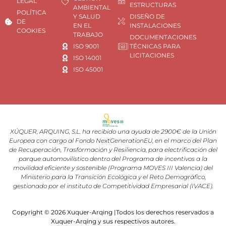
LEGAL
ESTRUCTURAS
AMBIENTAL
POLÍTICA
Y SALUD
DISEÑO DE
DE
EN EL
INSTALACIONES
COOKIES
TRABAJO
DOCUMENTACIONES
ISO 9001
TÉCNICAS PARA
LICITACIONES
ISO 14001
ISO 45001
XÚQUER, ARQUING, S.L. ha recibido una ayuda de 2900€ de la Unión
Europea con cargo al Fondo NextGenerationEU, en el marco del Plan
de Recuperación, Trasformación y Resiliencia, para electrificación del
parque automovilístico dentro del Programa de incentivos a la
movilidad eficiente y sostenible (Programa MOVES III Valencia) del
Ministerio para la Transición Ecológica y el Reto Demográfico,
gestionado por el instituto de Competitividad Empresarial (IVACE).
Copyright © 2026 Xuquer-Arqing |Todos los derechos reservados a
Xuquer-Arqing y sus respectivos autores.