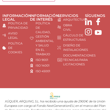
INFORMACIÓN
INFORMACIÓN
SERVICIOS
SÍGUENOS
LEGAL
DE INTERÉS
ARQUITECTURA
POLÍTICA DE
POLÍTICA
OBRA
PRIVACIDAD
DE
CIVIL
CALIDAD,
AVISO
CÁLCULO DE
GESTIÓN
LEGAL
ESTRUCTURAS
AMBIENTAL
POLÍTICA
Y SALUD
DISEÑO DE
DE
EN EL
INSTALACIONES
COOKIES
TRABAJO
DOCUMENTACIONES
ISO 9001
TÉCNICAS PARA
LICITACIONES
ISO 14001
ISO 45001
XÚQUER, ARQUING, S.L. ha recibido una ayuda de 2900€ de la Unión
Europea con cargo al Fondo NextGenerationEU, en el marco del Plan