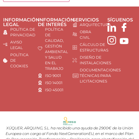
INFORMACIÓN
INFORMACIÓN
SERVICIOS
SÍGUENOS
LEGAL
DE INTERÉS
ARQUITECTURA
POLÍTICA DE
POLÍTICA
OBRA
PRIVACIDAD
DE
CIVIL
CALIDAD,
AVISO
CÁLCULO DE
GESTIÓN
LEGAL
ESTRUCTURAS
AMBIENTAL
POLÍTICA
Y SALUD
DISEÑO DE
DE
EN EL
INSTALACIONES
COOKIES
TRABAJO
DOCUMENTACIONES
ISO 9001
TÉCNICAS PARA
LICITACIONES
ISO 14001
ISO 45001
XÚQUER, ARQUING, S.L. ha recibido una ayuda de 2900€ de la Unión
Europea con cargo al Fondo NextGenerationEU, en el marco del Plan