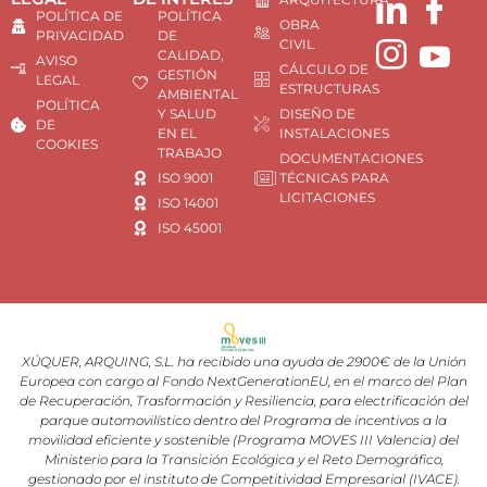
POLÍTICA DE
POLÍTICA
OBRA
PRIVACIDAD
DE
CIVIL
CALIDAD,
AVISO
CÁLCULO DE
GESTIÓN
LEGAL
ESTRUCTURAS
AMBIENTAL
POLÍTICA
Y SALUD
DISEÑO DE
DE
EN EL
INSTALACIONES
COOKIES
TRABAJO
DOCUMENTACIONES
ISO 9001
TÉCNICAS PARA
LICITACIONES
ISO 14001
ISO 45001
XÚQUER, ARQUING, S.L. ha recibido una ayuda de 2900€ de la Unión
Europea con cargo al Fondo NextGenerationEU, en el marco del Plan
de Recuperación, Trasformación y Resiliencia, para electrificación del
parque automovilístico dentro del Programa de incentivos a la
movilidad eficiente y sostenible (Programa MOVES III Valencia) del
Ministerio para la Transición Ecológica y el Reto Demográfico,
gestionado por el instituto de Competitividad Empresarial (IVACE).