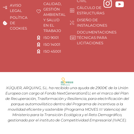
CIVIL
CALIDAD,
AVISO
CÁLCULO DE
GESTIÓN
LEGAL
ESTRUCTURAS
AMBIENTAL
POLÍTICA
Y SALUD
DISEÑO DE
DE
EN EL
INSTALACIONES
COOKIES
TRABAJO
DOCUMENTACIONES
ISO 9001
TÉCNICAS PARA
LICITACIONES
ISO 14001
ISO 45001
XÚQUER, ARQUING, S.L. ha recibido una ayuda de 2900€ de la Unión
Europea con cargo al Fondo NextGenerationEU, en el marco del Plan
de Recuperación, Trasformación y Resiliencia, para electrificación del
parque automovilístico dentro del Programa de incentivos a la
movilidad eficiente y sostenible (Programa MOVES III Valencia) del
Ministerio para la Transición Ecológica y el Reto Demográfico,
gestionado por el instituto de Competitividad Empresarial (IVACE).