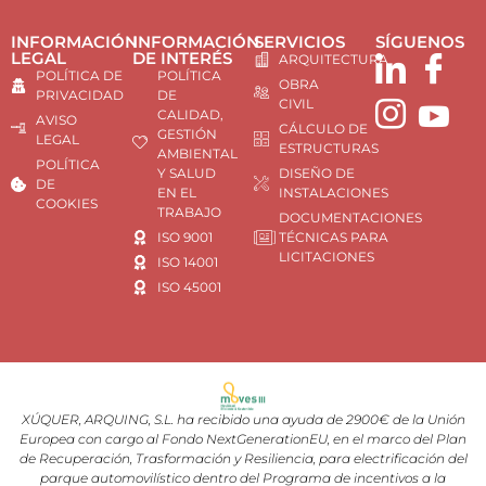
INFORMACIÓN
INFORMACIÓN
SERVICIOS
SÍGUENOS
LEGAL
DE INTERÉS
ARQUITECTURA
POLÍTICA DE
POLÍTICA
OBRA
PRIVACIDAD
DE
CIVIL
CALIDAD,
AVISO
CÁLCULO DE
GESTIÓN
LEGAL
ESTRUCTURAS
AMBIENTAL
POLÍTICA
Y SALUD
DISEÑO DE
DE
EN EL
INSTALACIONES
COOKIES
TRABAJO
DOCUMENTACIONES
ISO 9001
TÉCNICAS PARA
LICITACIONES
ISO 14001
ISO 45001
XÚQUER, ARQUING, S.L. ha recibido una ayuda de 2900€ de la Unión
Europea con cargo al Fondo NextGenerationEU, en el marco del Plan
de Recuperación, Trasformación y Resiliencia, para electrificación del
parque automovilístico dentro del Programa de incentivos a la