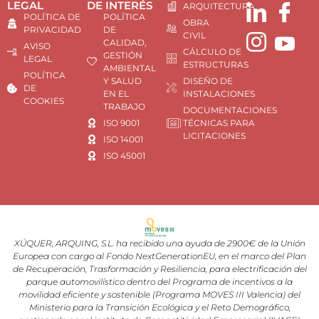
LEGAL
DE INTERÉS
ARQUITECTURA
POLÍTICA DE
POLÍTICA
OBRA
PRIVACIDAD
DE
CIVIL
CALIDAD,
AVISO
CÁLCULO DE
GESTIÓN
LEGAL
ESTRUCTURAS
AMBIENTAL
POLÍTICA
Y SALUD
DISEÑO DE
DE
EN EL
INSTALACIONES
COOKIES
TRABAJO
DOCUMENTACIONES
ISO 9001
TÉCNICAS PARA
LICITACIONES
ISO 14001
ISO 45001
XÚQUER, ARQUING, S.L. ha recibido una ayuda de 2900€ de la Unión
Europea con cargo al Fondo NextGenerationEU, en el marco del Plan
de Recuperación, Trasformación y Resiliencia, para electrificación del
parque automovilístico dentro del Programa de incentivos a la
movilidad eficiente y sostenible (Programa MOVES III Valencia) del
Ministerio para la Transición Ecológica y el Reto Demográfico,