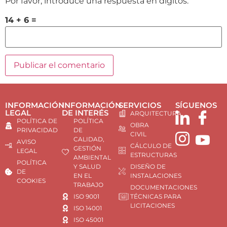
Por favor, introduce una respuesta en dígitos:
14 + 6 =
INFORMACIÓN
INFORMACIÓN
SERVICIOS
SÍGUENOS
LEGAL
DE INTERÉS
ARQUITECTURA
POLÍTICA DE
POLÍTICA
OBRA
PRIVACIDAD
DE
CIVIL
CALIDAD,
AVISO
CÁLCULO DE
GESTIÓN
LEGAL
ESTRUCTURAS
AMBIENTAL
POLÍTICA
Y SALUD
DISEÑO DE
DE
EN EL
INSTALACIONES
COOKIES
TRABAJO
DOCUMENTACIONES
ISO 9001
TÉCNICAS PARA
LICITACIONES
ISO 14001
ISO 45001