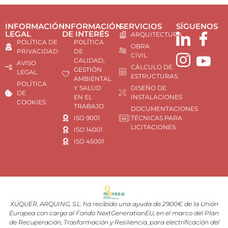
INFORMACIÓN
INFORMACIÓN
SERVICIOS
SÍGUENOS
LEGAL
DE INTERÉS
ARQUITECTURA
POLÍTICA DE
POLÍTICA
OBRA
PRIVACIDAD
DE
CIVIL
CALIDAD,
AVISO
CÁLCULO DE
GESTIÓN
LEGAL
ESTRUCTURAS
AMBIENTAL
POLÍTICA
Y SALUD
DISEÑO DE
DE
EN EL
INSTALACIONES
COOKIES
TRABAJO
DOCUMENTACIONES
ISO 9001
TÉCNICAS PARA
LICITACIONES
ISO 14001
ISO 45001
XÚQUER, ARQUING, S.L. ha recibido una ayuda de 2900€ de la Unión
Europea con cargo al Fondo NextGenerationEU, en el marco del Plan
de Recuperación, Trasformación y Resiliencia, para electrificación del